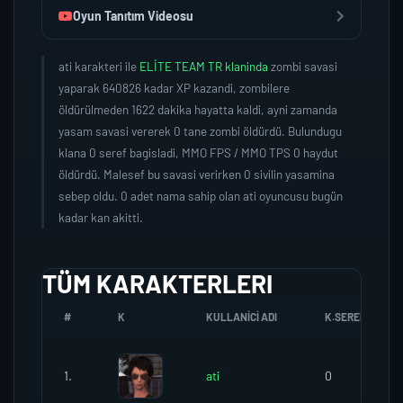
Oyun Tanıtım Videosu
ati karakteri ile
ELİTE TEAM TR klaninda
zombi savasi
yaparak 640826 kadar XP kazandi, zombilere
öldürülmeden 1622 dakika hayatta kaldi, ayni zamanda
yasam savasi vererek 0 tane zombi öldürdü. Bulundugu
klana 0 seref bagisladi, MMO FPS / MMO TPS 0 haydut
öldürdü. Malesef bu savasi verirken 0 sivilin yasamina
sebep oldu. 0 adet nama sahip olan ati oyuncusu bugün
kadar kan akitti.
TÜM KARAKTERLERI
#
K
KULLANICI ADI
K.SEREFI
1.
ati
0