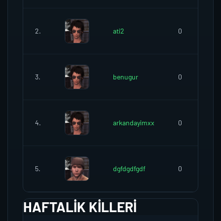
2.
ati2
0
3.
benugur
0
4.
arkandayimxx
0
5.
dgfdgdfgdf
0
HAFTALIK KILLERI