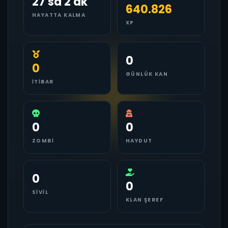
27 sa 2 dk
640.826
HAYATTA KALMA
XP
0
0
GÜNLÜK KAN
İTIBAR
0
0
ZOMBI
HAYDUT
0
0
SIVIL
KLAN ŞEREF