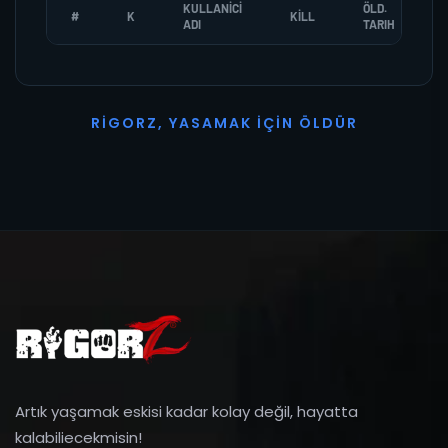
KULLANICI
ÖLD.
#
K
KILL
ADI
TARIH
R
I
G
O
R
Z
,
Y
A
S
A
M
A
K
İ
Ç
I
N
Ö
L
D
Ü
R
Artık yaşamak eskisi kadar kolay değil, hayatta
kalabiliecekmisin!