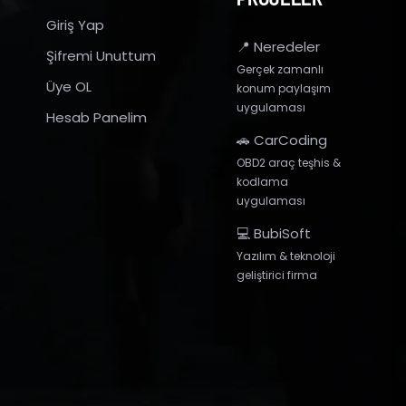
Giriş Yap
📍 Neredeler
Şifremi Unuttum
Gerçek zamanlı
Üye OL
konum paylaşım
uygulaması
Hesab Panelim
🚗 CarCoding
OBD2 araç teşhis &
kodlama
uygulaması
💻 BubiSoft
Yazılım & teknoloji
geliştirici firma