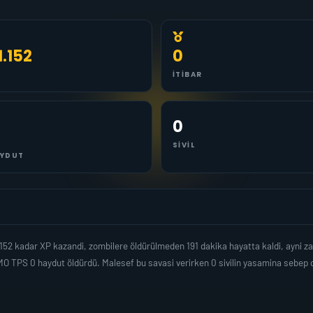
1.152
0
İTIBAR
0
SIVIL
YDUT
152 kadar XP kazandi, zombilere öldürülmeden 191 dakika hayatta kaldi, ayni 
MO TPS 0 haydut öldürdü. Malesef bu savasi verirken 0 sivilin yasamina sebe