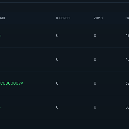
ADI
K.SEREFI
ZOMBI
H
n
0
0
4
0
0
4
ACOOOOOOVV
0
0
3
3
0
0
6