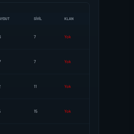
AYDUT
SIVIL
KLAN
6
7
Yok
7
7
Yok
2
11
Yok
5
15
Yok