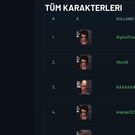
TÜM KARAKTERLERI
#
K
KULLANICI 
1.
AIphaTrio
2.
Illumiii
3.
KAAAAA
4.
kralcan12