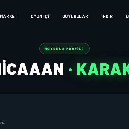
MARKET
OYUN İÇI
DUYURULAR
İNDIR
D
OYUNCU PROFILI
ICAAAN
· KARA
024