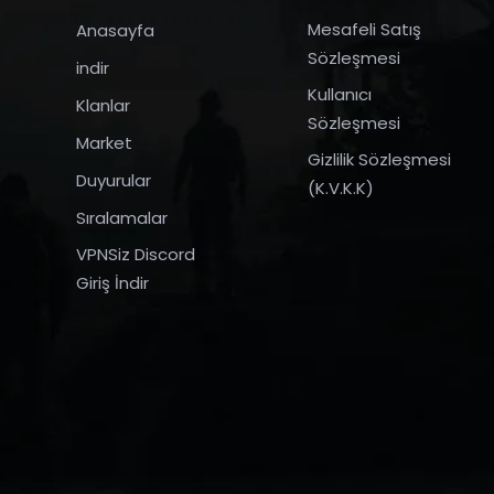
Mesafeli Satış
Anasayfa
Sözleşmesi
indir
Kullanıcı
Klanlar
Sözleşmesi
Market
Gizlilik Sözleşmesi
Duyurular
(K.V.K.K)
Sıralamalar
VPNSiz Discord
Giriş İndir