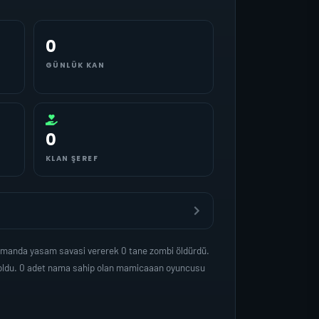
0
GÜNLÜK KAN
0
KLAN ŞEREF
zamanda yasam savasi vererek 0 tane zombi öldürdü.
p oldu. 0 adet nama sahip olan mamicaaan oyuncusu