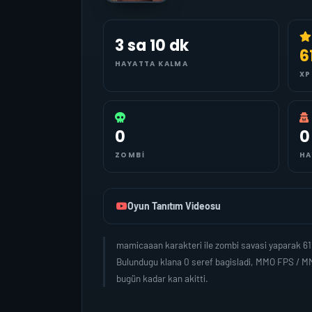
3 sa 10 dk
6
HAYATTA KALMA
XP
0
0
ZOMBI
HA
Oyun Tanıtım Videosu
mamicaaan karakteri ile zombi savasi yaparak 61
Bulundugu klana 0 seref bagisladi, MMO FPS / M
bugün kadar kan akitti.