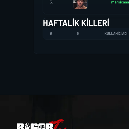
5.
mamicaa
HAFTALIK KILLERI
#
K
KULLANICI ADI