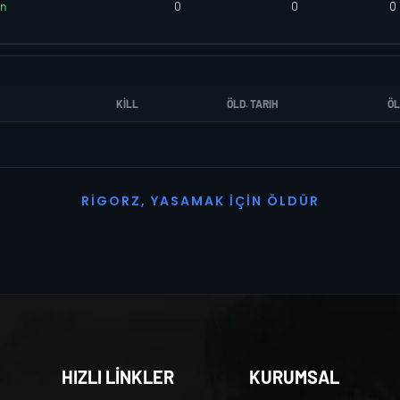
an
0
0
0
KILL
ÖLD. TARIH
ÖL
R
I
G
O
R
Z
,
Y
A
S
A
M
A
K
İ
Ç
I
N
Ö
L
D
Ü
R
HIZLI LİNKLER
KURUMSAL