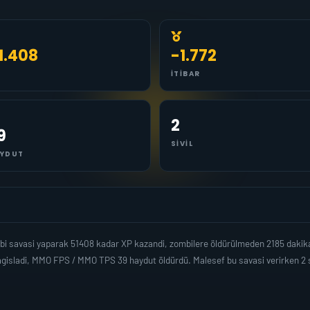
1.408
-1.772
İTIBAR
2
9
SIVIL
YDUT
i savasi yaparak 51408 kadar XP kazandi, zombilere öldürülmeden 2185 dakik
agisladi, MMO FPS / MMO TPS 39 haydut öldürdü. Malesef bu savasi verirken 2 s