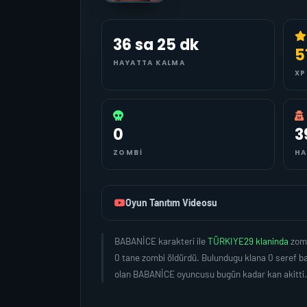
36 sa 25 dk
5
HAYATTA KALMA
XP
0
3
ZOMBI
HA
Oyun Tanıtım Videosu
BABANİCE karakteri ile
TÜRKIYE29 klaninda
zomb
0 tane zombi öldürdü. Bulundugu klana 0 seref b
olan BABANİCE oyuncusu bugün kadar kan akitti.