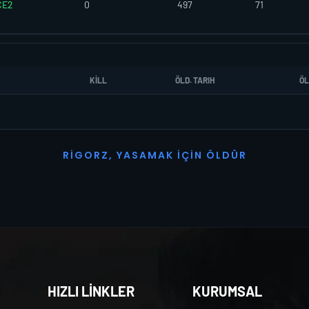
CE2
0
497
71
KILL
ÖLD. TARIH
ÖL
R
I
G
O
R
Z
,
Y
A
S
A
M
A
K
İ
Ç
I
N
Ö
L
D
Ü
R
HIZLI LİNKLER
KURUMSAL