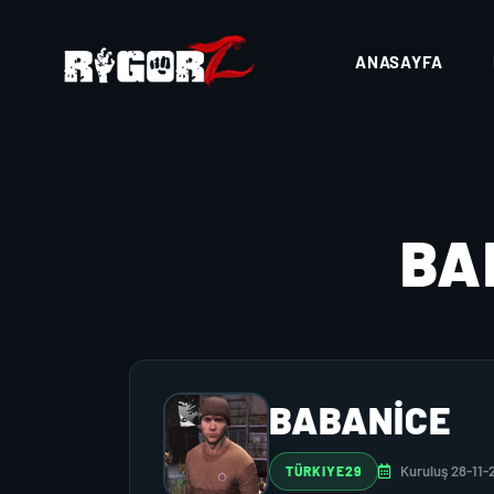
ANASAYFA
BA
BABANİCE
Kuruluş 28-11-
TÜRKIYE29