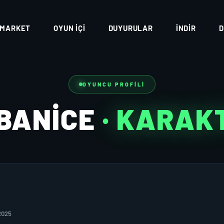
MARKET
OYUN İÇI
DUYURULAR
İNDIR
D
OYUNCU PROFILI
BANİCE
· KARAK
2025