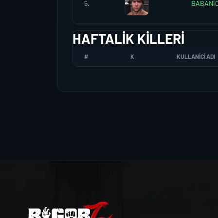
5.
BABANİ
HAFTALIK KILLERI
#
K
KULLANICI ADI