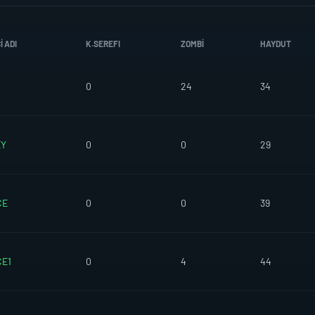
 ADI
K.SEREFI
ZOMBI
HAYDUT
0
24
34
EY
0
0
29
CE
0
0
39
CE1
0
4
44