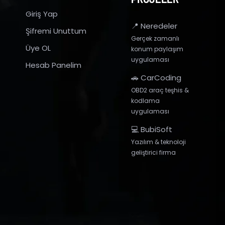
Giriş Yap
📍 Neredeler
Şifremi Unuttum
Gerçek zamanlı
Üye OL
konum paylaşım
uygulaması
Hesab Panelim
🚗 CarCoding
OBD2 araç teşhis &
kodlama
uygulaması
💻 BubiSoft
Yazılım & teknoloji
geliştirici firma