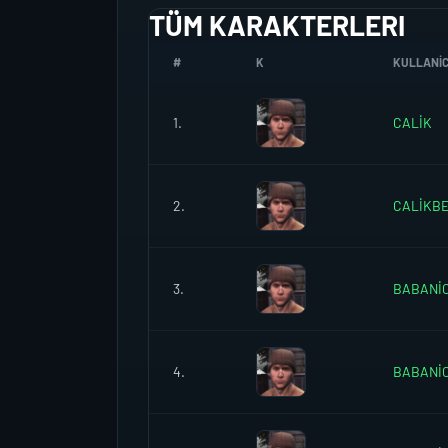
TÜM KARAKTERLERI
#
K
KULLANICI
1.
CALİK
2.
CALİKB
3.
BABANİ
4.
BABANİ