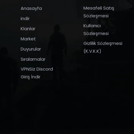
Mesafeli Satış
Anasayfa
Sözleşmesi
indir
Kullanıcı
Klanlar
Sözleşmesi
Market
Gizlilik Sözleşmesi
Duyurular
(K.V.K.K)
Sıralamalar
VPNSiz Discord
Giriş İndir