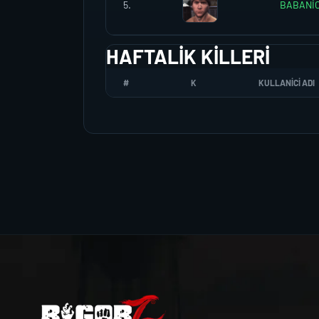
5.
BABANİ
HAFTALIK KILLERI
#
K
KULLANICI ADI