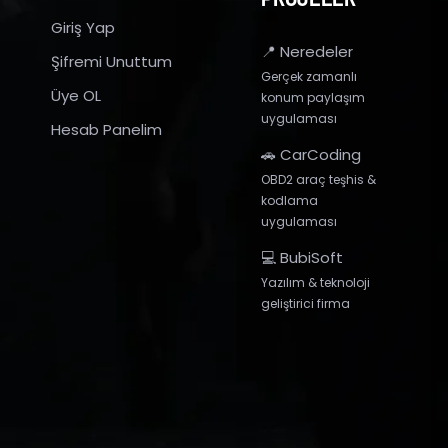
Giriş Yap
📍 Neredeler
Şifremi Unuttum
Gerçek zamanlı
Üye OL
konum paylaşım
uygulaması
Hesab Panelim
🚗 CarCoding
OBD2 araç teşhis &
kodlama
uygulaması
💻 BubiSoft
Yazılım & teknoloji
geliştirici firma