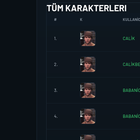
TÜM KARAKTERLERI
#
K
KULLANICI
1.
CALİK
2.
CALİKB
3.
BABANİ
4.
BABANİ