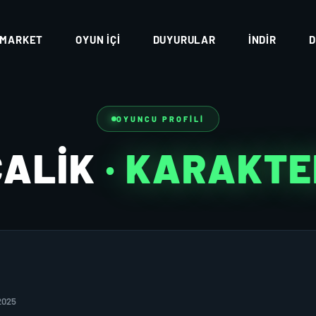
MARKET
OYUN İÇI
DUYURULAR
İNDIR
D
OYUNCU PROFILI
CALİK
· KARAKTE
2025