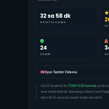
32 sa 58 dk
2
HAYATTA KALMA
XP
24
3
ZOMBI
HA
Oyun Tanıtım Videosu
CALİK karakteri ile
TÜRKIYE29 klaninda
zombi sa
tane zombi öldürdü. Bulundugu klana 0 seref bag
olan CALİK oyuncusu bugün kadar kan akitti.