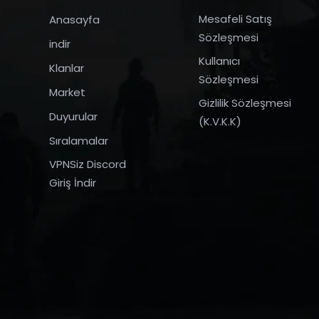
Mesafeli Satış
Anasayfa
Sözleşmesi
indir
Kullanıcı
Klanlar
Sözleşmesi
Market
Gizlilik Sözleşmesi
Duyurular
(K.V.K.K)
Sıralamalar
VPNSiz Discord
Giriş İndir