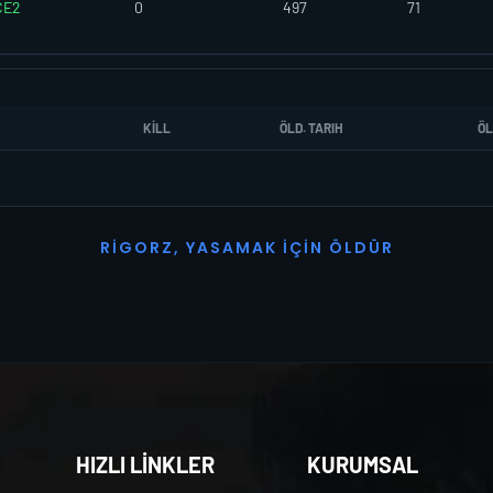
CE2
0
497
71
KILL
ÖLD. TARIH
ÖL
R
I
G
O
R
Z
,
Y
A
S
A
M
A
K
İ
Ç
I
N
Ö
L
D
Ü
R
HIZLI LİNKLER
KURUMSAL