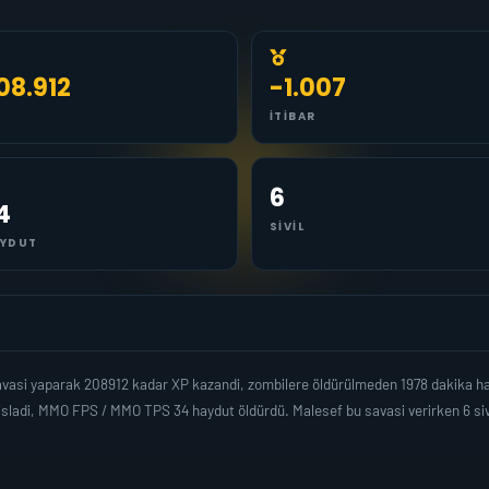
08.912
-1.007
İTIBAR
6
4
SIVIL
YDUT
vasi yaparak 208912 kadar XP kazandi, zombilere öldürülmeden 1978 dakika ha
isladi, MMO FPS / MMO TPS 34 haydut öldürdü. Malesef bu savasi verirken 6 si