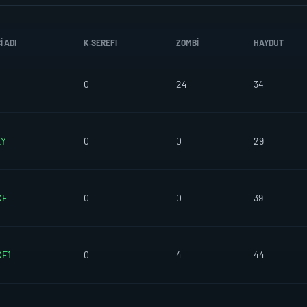
 ADI
K.SEREFI
ZOMBI
HAYDUT
0
24
34
EY
0
0
29
CE
0
0
39
CE1
0
4
44