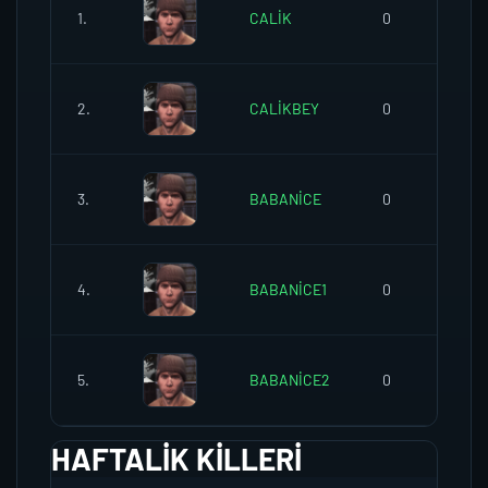
1.
CALİK
0
2.
CALİKBEY
0
3.
BABANİCE
0
4.
BABANİCE1
0
5.
BABANİCE2
0
HAFTALIK KILLERI