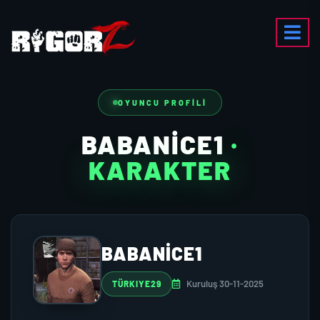
OYUNCU PROFILI
BABANİCE1
·
KARAKTER
BABANİCE1
Kuruluş 30-11-2025
TÜRKIYE29