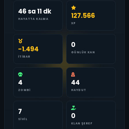
46 sa 11 dk
127.566
HAYATTA KALMA
XP
0
-1.494
GÜNLÜK KAN
İTIBAR
4
44
ZOMBI
HAYDUT
7
0
SIVIL
KLAN ŞEREF