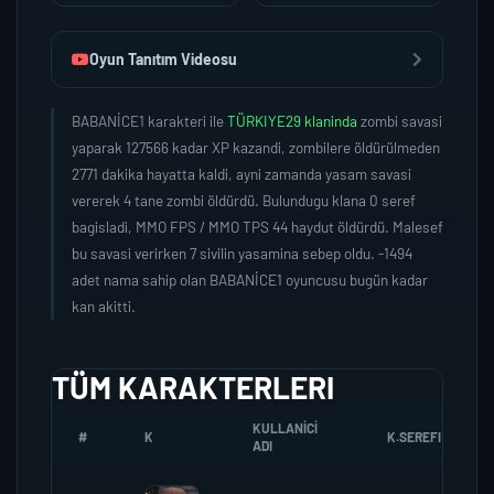
Oyun Tanıtım Videosu
BABANİCE1 karakteri ile
TÜRKIYE29 klaninda
zombi savasi
yaparak 127566 kadar XP kazandi, zombilere öldürülmeden
2771 dakika hayatta kaldi, ayni zamanda yasam savasi
vererek 4 tane zombi öldürdü. Bulundugu klana 0 seref
bagisladi, MMO FPS / MMO TPS 44 haydut öldürdü. Malesef
bu savasi verirken 7 sivilin yasamina sebep oldu. -1494
adet nama sahip olan BABANİCE1 oyuncusu bugün kadar
kan akitti.
TÜM KARAKTERLERI
KULLANICI
#
K
K.SEREFI
ADI