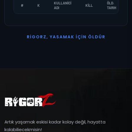
KULLANICI
ÖLD.
#
K
KILL
ADI
TARIH
R
I
G
O
R
Z
,
Y
A
S
A
M
A
K
İ
Ç
I
N
Ö
L
D
Ü
R
Artık yaşamak eskisi kadar kolay değil, hayatta
kalabiliecekmisin!