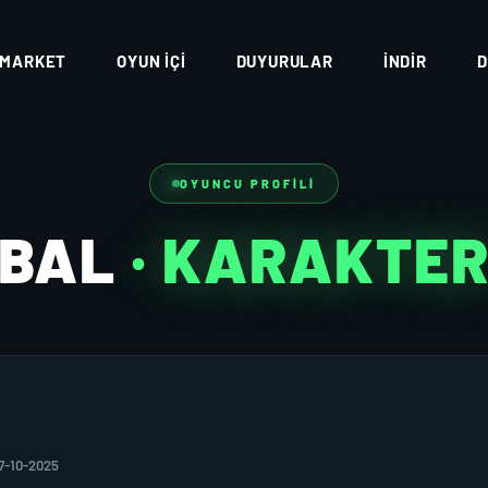
MARKET
OYUN İÇI
DUYURULAR
İNDIR
D
OYUNCU PROFILI
BAL
· KARAKTE
7-10-2025