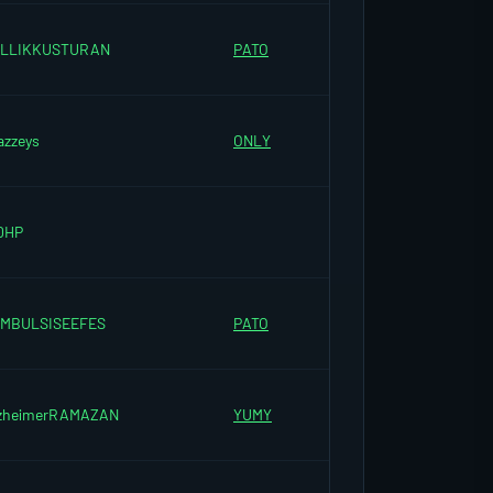
ALLIKKUSTURAN
PATO
azzeys
ONLY
0HP
MBULSISEEFES
PATO
zheimerRAMAZAN
YUMY