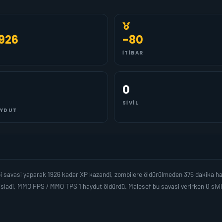
.926
-80
İTIBAR
0
SIVIL
YDUT
 savasi yaparak 1926 kadar XP kazandi, zombilere öldürülmeden 376 dakika ha
isladi, MMO FPS / MMO TPS 1 haydut öldürdü. Malesef bu savasi verirken 0 sivi