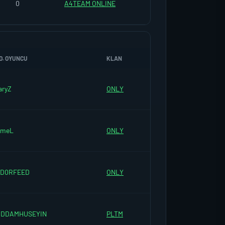
0
A4TEAM ONLINE
D. OYUNCU
KLAN
aryZ
ONLY
ameL
ONLY
ED0RFEED
ONLY
ADDAMHUSEYIN
PLTM