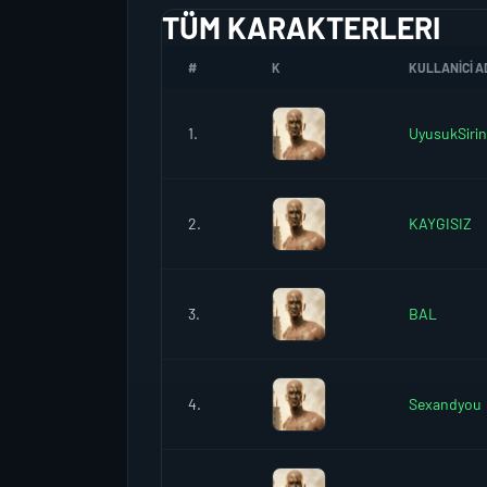
TÜM KARAKTERLERI
#
K
KULLANICI A
1.
UyusukSirin
2.
KAYGISIZ
3.
BAL
4.
Sexandyou