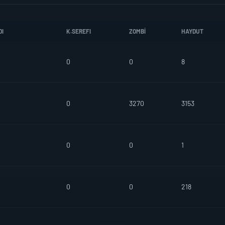
DI
K.SEREFI
ZOMBI
HAYDUT
0
0
8
0
3270
3153
0
0
1
0
0
218