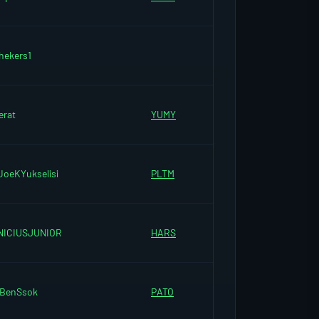
hekers1
erat
YUMY
JoeKYukselisi
PLTM
NICIUSJUNIOR
HARS
BenSsok
PATO