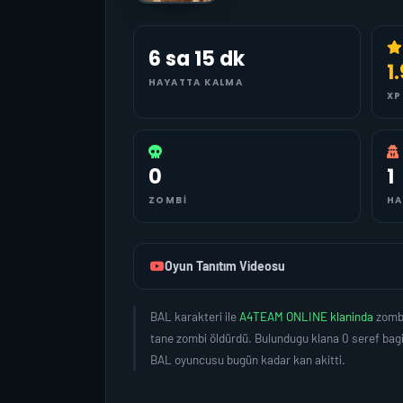
6 sa 15 dk
1
HAYATTA KALMA
XP
0
1
ZOMBI
HA
Oyun Tanıtım Videosu
BAL karakteri ile
A4TEAM ONLINE klaninda
zombi
tane zombi öldürdü. Bulundugu klana 0 seref bag
BAL oyuncusu bugün kadar kan akitti.