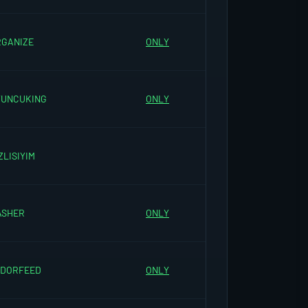
RGANIZE
ONLY
YUNCUKING
ONLY
ZLISIYIM
ASHER
ONLY
EDORFEED
ONLY