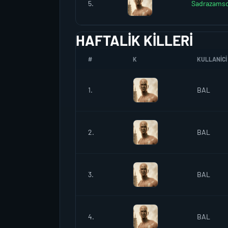
5.
Sadrazamso
HAFTALIK KILLERI
#
K
KULLANICI 
1.
BAL
2.
BAL
3.
BAL
4.
BAL