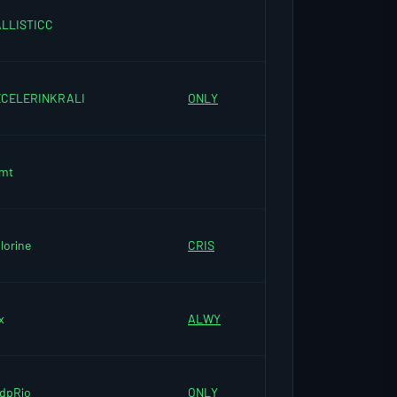
LLISTICC
CELERINKRALI
ONLY
mt
lorine
CRIS
x
ALWY
dpRio
ONLY