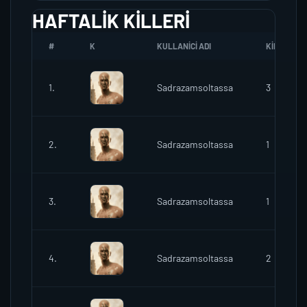
HAFTALIK KILLERI
#
K
KULLANICI ADI
KILL
1.
Sadrazamsoltassa
3
2.
Sadrazamsoltassa
1
3.
Sadrazamsoltassa
1
4.
Sadrazamsoltassa
2