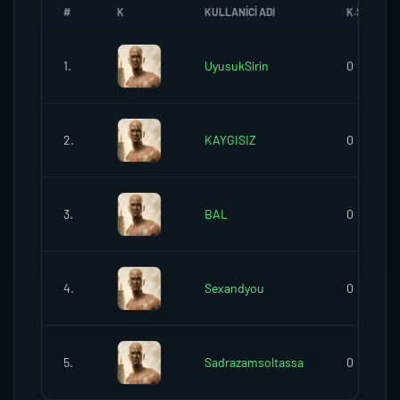
#
K
KULLANICI ADI
K.SEREFI
1.
UyusukSirin
0
2.
KAYGISIZ
0
3.
BAL
0
4.
Sexandyou
0
5.
Sadrazamsoltassa
0