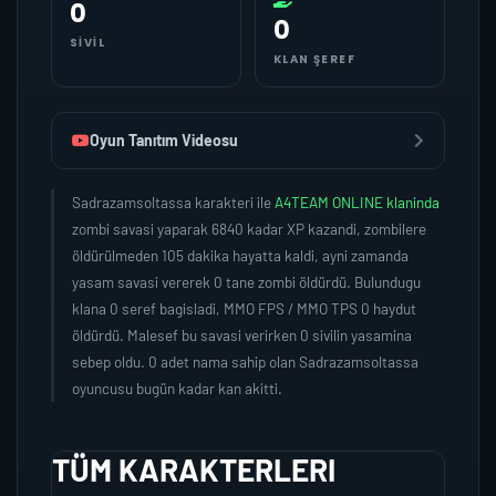
0
0
SIVIL
KLAN ŞEREF
Oyun Tanıtım Videosu
Sadrazamsoltassa karakteri ile
A4TEAM ONLINE klaninda
zombi savasi yaparak 6840 kadar XP kazandi, zombilere
öldürülmeden 105 dakika hayatta kaldi, ayni zamanda
yasam savasi vererek 0 tane zombi öldürdü. Bulundugu
klana 0 seref bagisladi, MMO FPS / MMO TPS 0 haydut
öldürdü. Malesef bu savasi verirken 0 sivilin yasamina
sebep oldu. 0 adet nama sahip olan Sadrazamsoltassa
oyuncusu bugün kadar kan akitti.
TÜM KARAKTERLERI