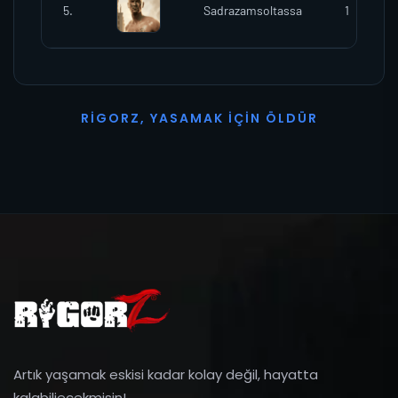
5.
Sadrazamsoltassa
1
R
I
G
O
R
Z
,
Y
A
S
A
M
A
K
İ
Ç
I
N
Ö
L
D
Ü
R
Artık yaşamak eskisi kadar kolay değil, hayatta
kalabiliecekmisin!