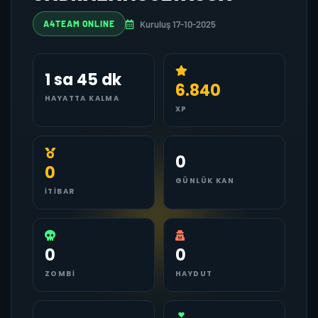
Kuruluş 17-10-2025
A4TEAM ONLINE
1 sa 45 dk
6.840
HAYATTA KALMA
XP
0
0
GÜNLÜK KAN
İTIBAR
0
0
ZOMBI
HAYDUT