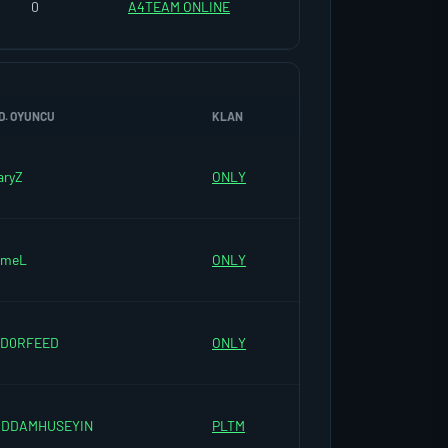
0
A4TEAM ONLINE
D. OYUNCU
KLAN
aryZ
ONLY
ameL
ONLY
ED0RFEED
ONLY
ADDAMHUSEYIN
PLTM