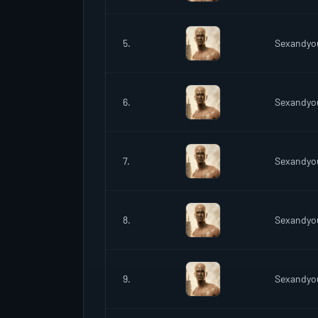
5.
Sexandyo
6.
Sexandyo
7.
Sexandyo
8.
Sexandyo
9.
Sexandyo