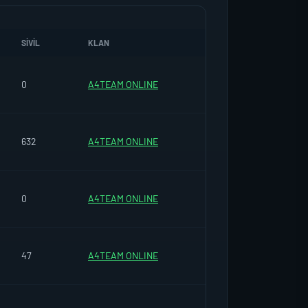
SIVIL
KLAN
0
A4TEAM ONLINE
632
A4TEAM ONLINE
0
A4TEAM ONLINE
47
A4TEAM ONLINE