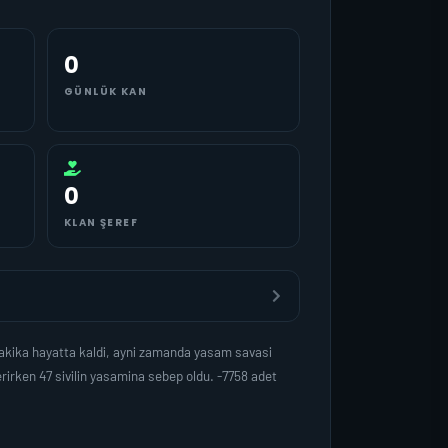
0
GÜNLÜK KAN
0
KLAN ŞEREF
akika hayatta kaldi, ayni zamanda yasam savasi
irken 47 sivilin yasamina sebep oldu. -7758 adet