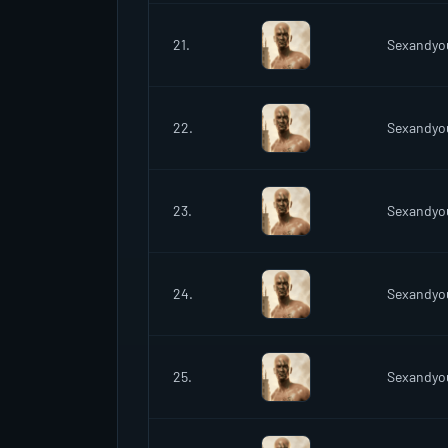
21.
Sexandyo
22.
Sexandyo
23.
Sexandyo
24.
Sexandyo
25.
Sexandyo