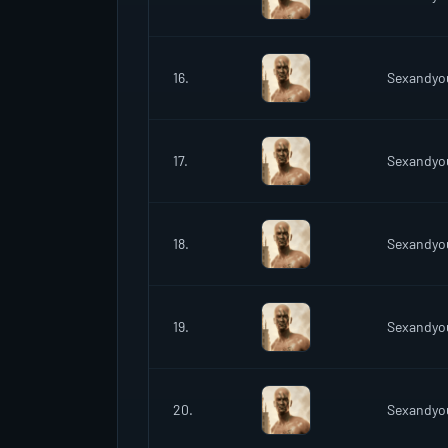
16.
Sexandyo
17.
Sexandyo
18.
Sexandyo
19.
Sexandyo
20.
Sexandyo