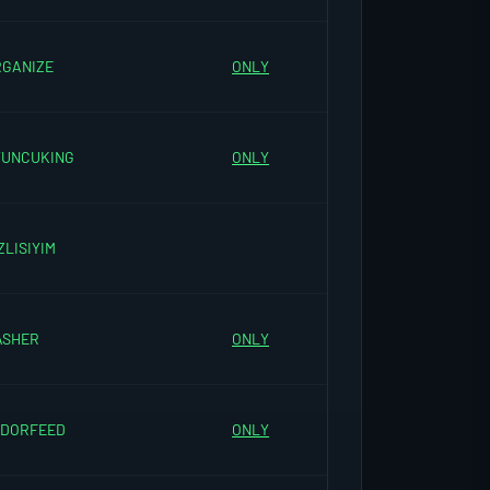
RGANIZE
ONLY
YUNCUKING
ONLY
ZLISIYIM
ASHER
ONLY
EDORFEED
ONLY