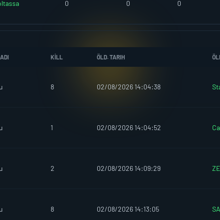
ltassa
0
0
0
ADI
KILL
ÖLD. TARIH
ÖL
u
8
02/08/2026 14:04:38
St
u
1
02/08/2026 14:04:52
C
u
2
02/08/2026 14:09:29
Z
u
8
02/08/2026 14:13:05
S