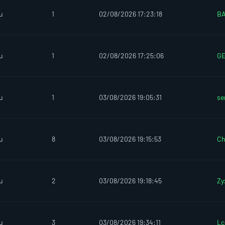
u
1
02/08/2026 17:23:18
BA
u
1
02/08/2026 17:25:06
GE
u
1
03/08/2026 19:05:31
se
u
8
03/08/2026 19:15:53
Ch
u
2
03/08/2026 19:18:45
Zy
u
3
03/08/2026 19:34:11
Lc