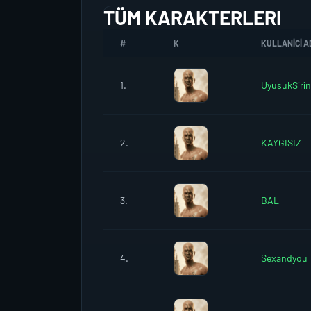
TÜM KARAKTERLERI
#
K
KULLANICI A
1.
UyusukSirin
2.
KAYGISIZ
3.
BAL
4.
Sexandyou