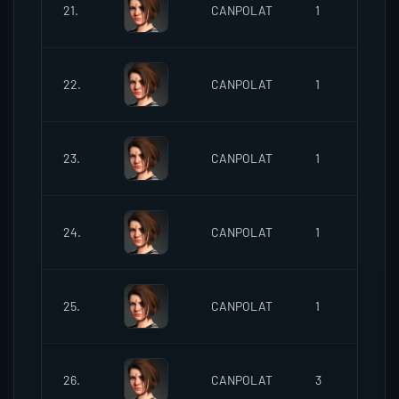
02
21.
CANPOLAT
1
18:
02
22.
CANPOLAT
1
18:
02
23.
CANPOLAT
1
18:
02
24.
CANPOLAT
1
18:
02
25.
CANPOLAT
1
18:
02
26.
CANPOLAT
3
18: