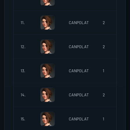
13:
02
11.
CANPOLAT
2
13:
02
12.
CANPOLAT
2
14:
02
13.
CANPOLAT
1
14:
02
14.
CANPOLAT
2
14:
02
15.
CANPOLAT
1
15: