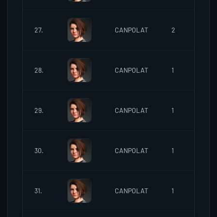
02
27.
CANPOLAT
2
18:
02
28.
CANPOLAT
1
22:
03
29.
CANPOLAT
1
20:
03
30.
CANPOLAT
1
20:
03
31.
CANPOLAT
1
20: