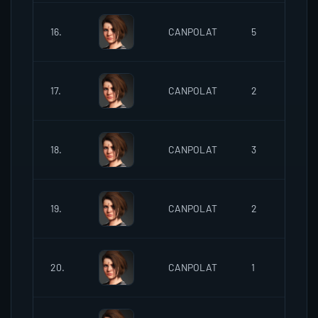
02
16.
CANPOLAT
5
15:
02
17.
CANPOLAT
2
15:
02
18.
CANPOLAT
3
18:
02
19.
CANPOLAT
2
18:
02
20.
CANPOLAT
1
18: