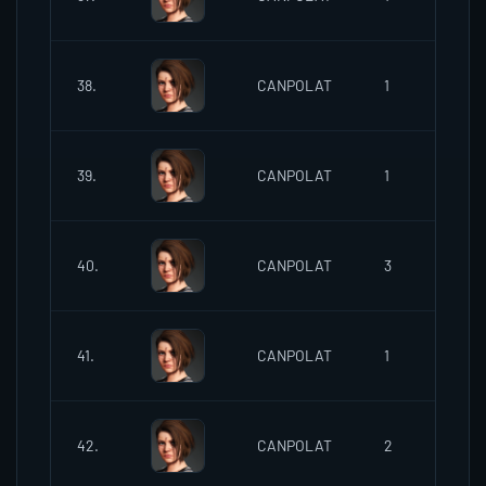
20:
04
38.
CANPOLAT
1
20:
04
39.
CANPOLAT
1
20:
04
40.
CANPOLAT
3
23:
04
41.
CANPOLAT
1
23:
05
42.
CANPOLAT
2
00: