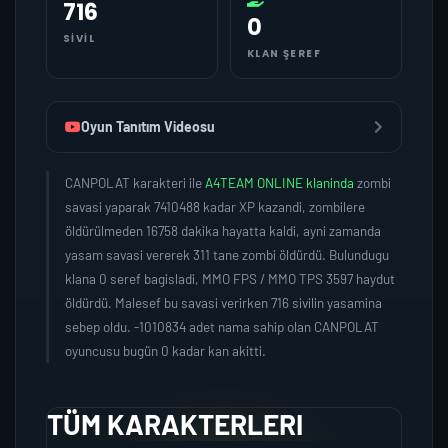
716
0
SIVIL
KLAN ŞEREF
Oyun Tanıtım Videosu
CANPOLAT karakteri ile
A4TEAM ONLINE klaninda
zombi
savasi yaparak 7410488 kadar XP kazandi, zombilere
öldürülmeden 16758 dakika hayatta kaldi, ayni zamanda
yasam savasi vererek 311 tane zombi öldürdü. Bulundugu
klana 0 seref bagisladi, MMO FPS / MMO TPS 3597 haydut
öldürdü. Malesef bu savasi verirken 716 sivilin yasamina
sebep oldu. -1010834 adet nama sahip olan CANPOLAT
oyuncusu bugün 0 kadar kan akitti.
TÜM KARAKTERLERI