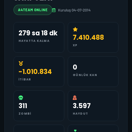
Kuruluş 04-07-2014
A4TEAM ONLINE
279 sa 18 dk
7.410.488
HAYATTA KALMA
XP
0
-1.010.834
GÜNLÜK KAN
İTIBAR
311
3.597
ZOMBI
HAYDUT