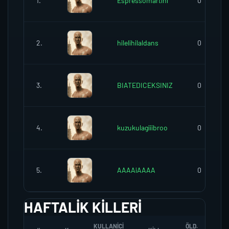
1.
Espressomartini
0
2.
hilelihilaldans
0
3.
BIATEDICEKSINIZ
0
4.
kuzukulagiiibroo
0
5.
AAAAiAAAA
0
HAFTALIK KILLERI
KULLANICI
ÖLD.