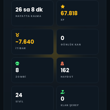
26 sa 8 dk
67.818
HAYATTA KALMA
XP
0
-7.640
GÜNLÜK KAN
İTIBAR
8
162
ZOMBI
HAYDUT
24
0
SIVIL
KLAN ŞEREF