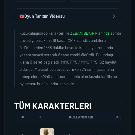
Oyun Tanıtım Videosu
kuzukulagiiibroo karakteri ile
ZEBANIBEKIR klaninda
zombi
savasi yaparak 67818 kadar XP kazandi, zombilere
öldürülmeden 1568 dakika hayatta kaldi, ayni zamanda
yasam savasi vererek 8 tane zombi öldürdü. Bulundugu
klana 0 seref bagisladi, MMO FPS / MMO TPS 162 haydut
öldürdü. Malesef bu savasi verirken 24 sivilin yasamina
sebep oldu. -7640 adet nama sahip olan kuzukulagiiibroo
oyuncusu bugün kadar kan akitti.
TÜM KARAKTERLERI
#
K
KULLANICI ADI
K.SEREFI