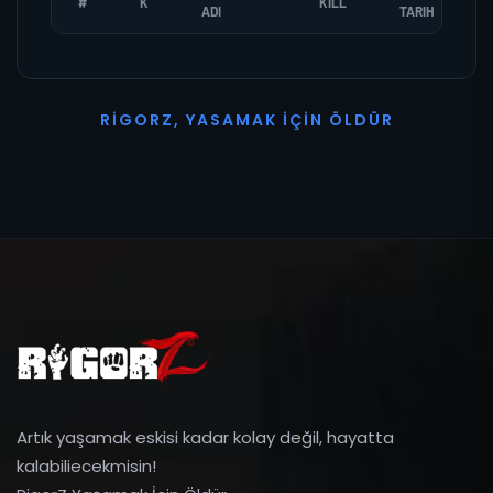
#
K
KILL
ADI
TARIH
R
I
G
O
R
Z
,
Y
A
S
A
M
A
K
İ
Ç
I
N
Ö
L
D
Ü
R
Artık yaşamak eskisi kadar kolay değil, hayatta
kalabiliecekmisin!