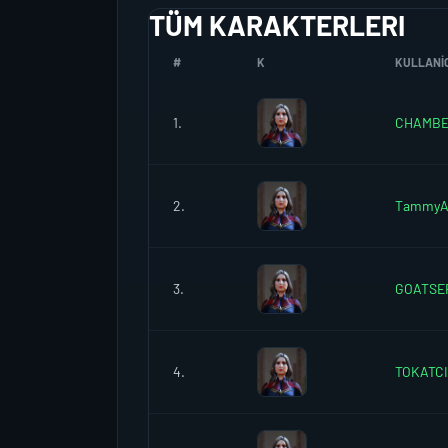
TÜM KARAKTERLERI
#
K
KULLANIC
1.
CHAMBE
2.
TammyA
3.
GOATSE
4.
TOKATC