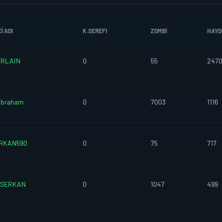
I ADI
K.SEREFI
ZOMBI
HAYD
RLAIN
0
55
247
braham
0
7003
1116
RKAN590
0
75
717
ISERKAN
0
1047
499