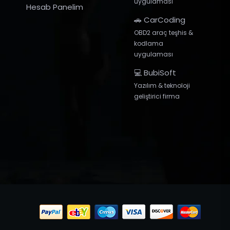
uygulaması
Hesab Panelim
🚗 CarCoding
OBD2 araç teşhis &
kodlama
uygulaması
💻 BubiSoft
Yazılım & teknoloji
geliştirici firma