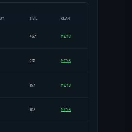
UT
SIVIL
KLAN
0
457
MEYS
231
MEYS
157
MEYS
103
MEYS