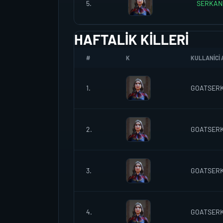
5.
SERKAN
HAFTALIK KILLERI
#
K
KULLANICI 
1.
GOATSER
2.
GOATSER
3.
GOATSER
4.
GOATSER