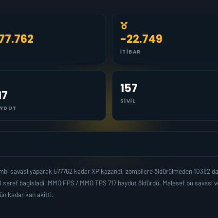
77.762
-22.749
İTIBAR
157
17
SIVIL
YDUT
mbi savasi yaparak 577762 kadar XP kazandi, zombilere öldürülmeden 10382 da
 seref bagisladi, MMO FPS / MMO TPS 717 haydut öldürdü. Malesef bu savasi ve
 kadar kan akitti.