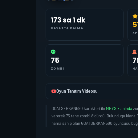
173 sa 1 dk
5
HAYATTA KALMA
XP
75
7
ZOMBI
HA
Oyun Tanıtım Videosu
GOATSERKAN590 karakteri ile
MEYS klaninda
zo
vererek 75 tane zombi öldürdü. Bulundugu klana 0
nama sahip olan GOATSERKAN590 oyuncusu bugün