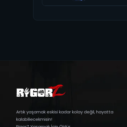
Artık yaşamak eskisi kadar kolay değil, hayatta
kalabiliecekmisin!
RigorZ Yaşamak İçin Öldür