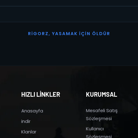
R
I
G
O
R
Z
,
Y
A
S
A
M
A
K
İ
Ç
I
N
Ö
L
D
Ü
R
HIZLI LİNKLER
KURUMSAL
Mesafeli Satış
Anasayfa
Sözleşmesi
indir
Kullanıcı
Klanlar
Sözleşmesi