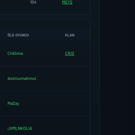
104
MEYS
ÖLD. OYUNCU
KLAN
Chl0rine
CRIS
dostcumahmut
MaDzy
JVMLNKOLIA