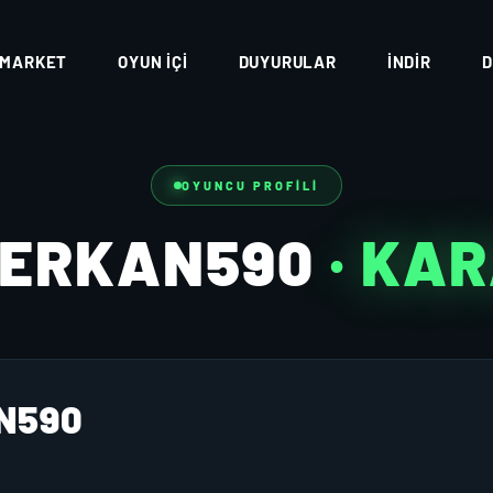
MARKET
OYUN İÇI
DUYURULAR
İNDIR
D
OYUNCU PROFILI
SERKAN590
· KA
N590