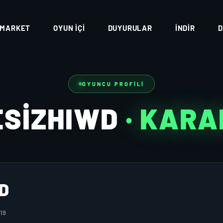
MARKET
OYUN İÇI
DUYURULAR
İNDIR
D
OYUNCU PROFILI
ESIZHIWD
· KAR
D
19