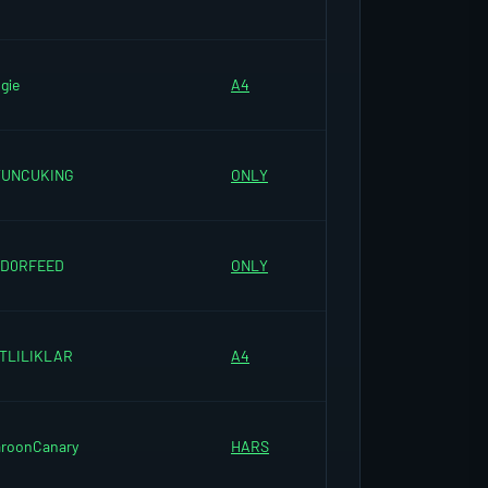
gie
A4
YUNCUKING
ONLY
ED0RFEED
ONLY
TLILIKLAR
A4
roonCanary
HARS