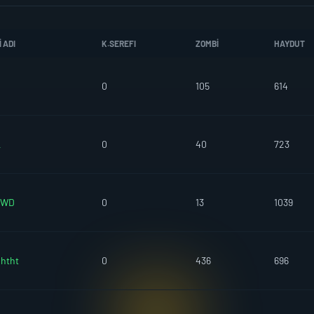
 ADI
K.SEREFI
ZOMBI
HAYDUT
0
105
614
L
0
40
723
IWD
0
13
1039
htht
0
436
696