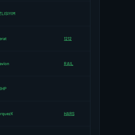
ZLISIYIM
erat
1212
avion
RAIL
0HP
rquezX
HARS