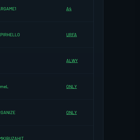
ARGAME1
A4
PIRHELLO
URFA
ALWY
ameL
ONLY
RGANIZE
ONLY
MKIBUZAHIT