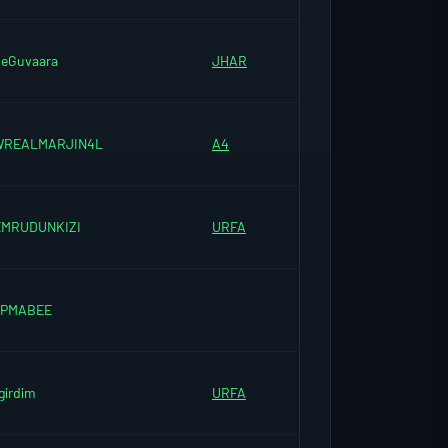
eGuvaara
JHAR
WREALMARJIN4L
A4
EMRUDUNKIZI
URFA
APMABEE
girdim
URFA