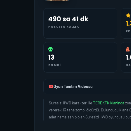
490 sa 41 dk
1
HAYATTA KALMA
XP
13
1
ZOMBI
HA
Oyun Tanıtım Videosu
SuresizHIWD karakteri ile
TEREKFK klaninda
zom
vererek 13 tane zombi öldürdü. Bulundugu klana 0
adet nama sahip olan SuresizHIWD oyuncusu bugü