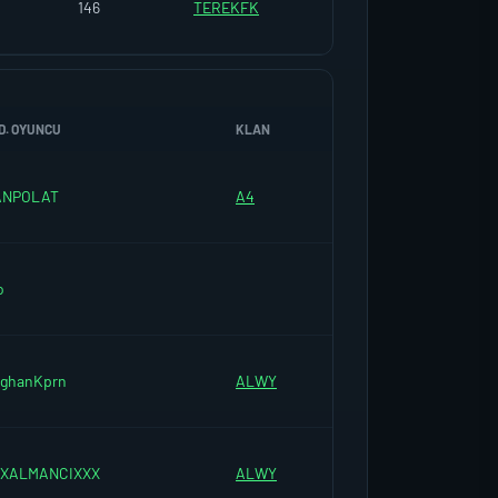
146
TEREKFK
D. OYUNCU
KLAN
ANPOLAT
A4
o
ghanKprn
ALWY
XXALMANCIXXX
ALWY