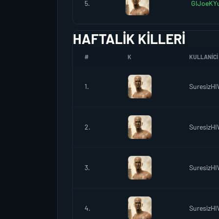
5.
GIJoeKYu
HAFTALIK KILLERI
#
K
KULLANICI 
1.
SuresizH
2.
SuresizH
3.
SuresizH
4.
SuresizH