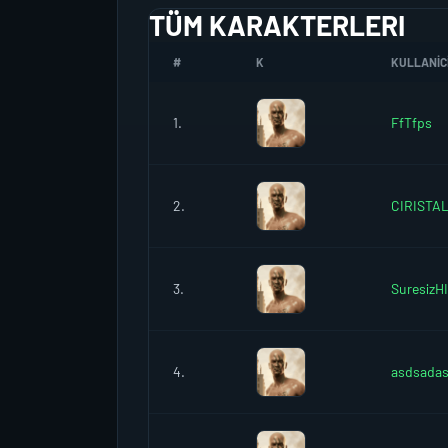
TÜM KARAKTERLERI
#
K
KULLANICI
1.
FfTfps
2.
CIRISTA
3.
SuresizH
4.
asdsadas