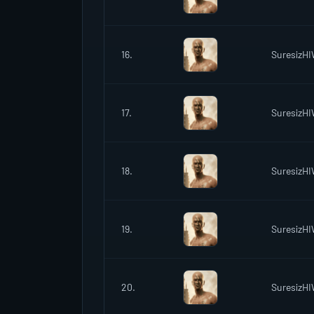
16.
SuresizH
17.
SuresizH
18.
SuresizH
19.
SuresizH
20.
SuresizH