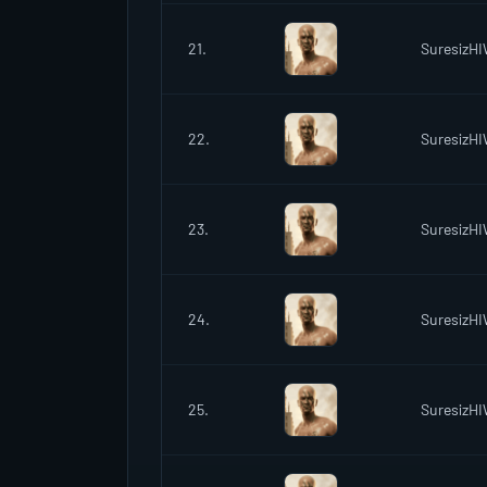
21.
SuresizH
22.
SuresizH
23.
SuresizH
24.
SuresizH
25.
SuresizH