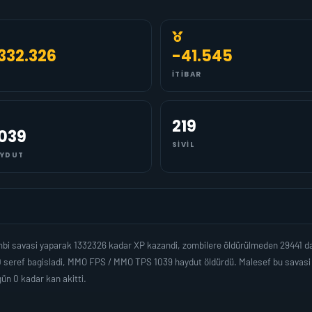
.332.326
-41.545
İTIBAR
219
.039
SIVIL
YDUT
bi savasi yaparak 1332326 kadar XP kazandi, zombilere öldürülmeden 29441 da
 seref bagisladi, MMO FPS / MMO TPS 1039 haydut öldürdü. Malesef bu savasi v
n 0 kadar kan akitti.