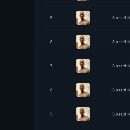
5.
SuresizH
6.
SuresizH
7.
SuresizH
8.
SuresizH
9.
SuresizH