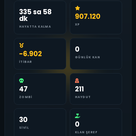
335 sa 58
907.120
dk
XP
HAYATTA KALMA
0
-6.902
GÜNLÜK KAN
İTIBAR
47
211
ZOMBI
HAYDUT
30
0
SIVIL
KLAN ŞEREF