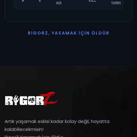
#
K
KILL
ADI
TARIH
R
I
G
O
R
Z
,
Y
A
S
A
M
A
K
İ
Ç
I
N
Ö
L
D
Ü
R
Artık yaşamak eskisi kadar kolay değil, hayatta
kalabiliecekmisin!