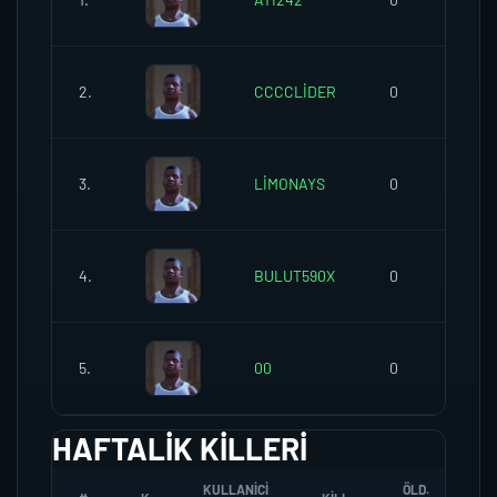
2.
CCCCLİDER
0
3.
LİMONAYS
0
4.
BULUT590X
0
5.
00
0
HAFTALIK KILLERI
KULLANICI
ÖLD.