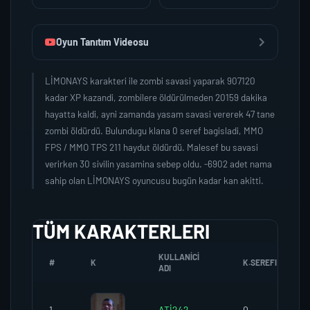
Oyun Tanıtım Videosu
LİMONAYS karakteri ile zombi savasi yaparak 907120
kadar XP kazandi, zombilere öldürülmeden 20159 dakika
hayatta kaldi, ayni zamanda yasam savasi vererek 47 tane
zombi öldürdü. Bulundugu klana 0 seref bagisladi, MMO
FPS / MMO TPS 211 haydut öldürdü. Malesef bu savasi
verirken 30 sivilin yasamina sebep oldu. -6902 adet nama
sahip olan LİMONAYS oyuncusu bugün kadar kan akitti.
TÜM KARAKTERLERI
KULLANICI
#
K
K.SEREFI
ADI
1.
ATİ242
0