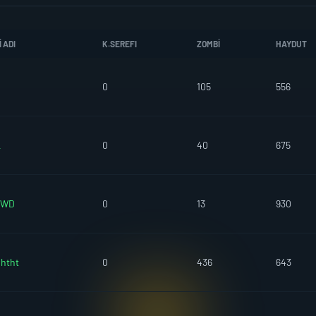
 ADI
K.SEREFI
ZOMBI
HAYDUT
0
105
556
L
0
40
675
IWD
0
13
930
htht
0
436
643