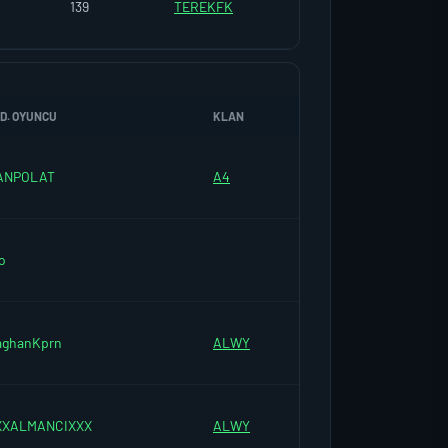
139
TEREKFK
D. OYUNCU
KLAN
ANPOLAT
A4
o
aghanKprn
ALWY
XXALMANCIXXX
ALWY