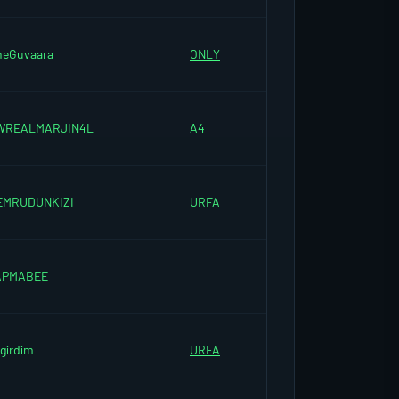
heGuvaara
ONLY
WREALMARJIN4L
A4
EMRUDUNKIZI
URFA
APMABEE
girdim
URFA