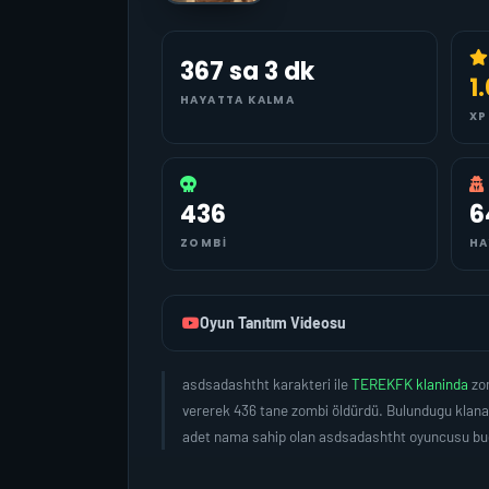
367 sa 3 dk
1
HAYATTA KALMA
XP
436
6
ZOMBI
HA
Oyun Tanıtım Videosu
asdsadashtht karakteri ile
TEREKFK klaninda
zo
vererek 436 tane zombi öldürdü. Bulundugu klana 
adet nama sahip olan asdsadashtht oyuncusu bug