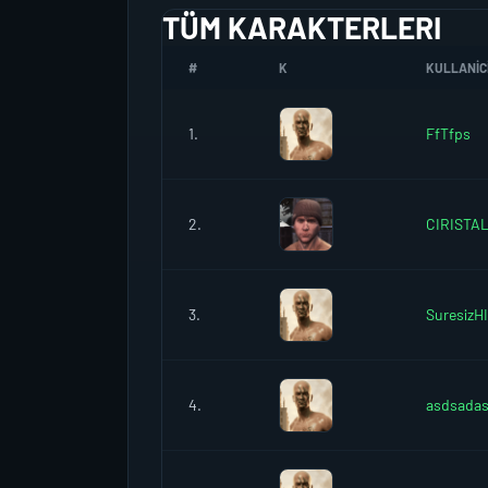
TÜM KARAKTERLERI
#
K
KULLANICI
1.
FfTfps
2.
CIRISTA
3.
SuresizH
4.
asdsadas