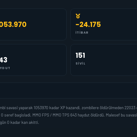
.053.970
-24.175
İTIBAR
151
43
SIVIL
YDUT
mbi savasi yaparak 1053970 kadar XP kazandi, zombilere öldürülmeden 22023 
0 seref bagisladi, MMO FPS / MMO TPS 643 haydut öldürdü. Malesef bu savasi v
ün 0 kadar kan akitti.