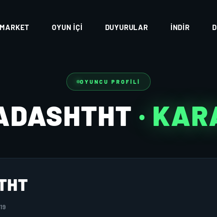
MARKET
OYUN İÇI
DUYURULAR
İNDIR
D
OYUNCU PROFILI
ADASHTHT
· KA
THT
19