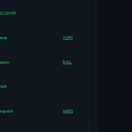
ZLISIYIM
erat
YUMY
avion
RAIL
50HP
arquezX
HARS