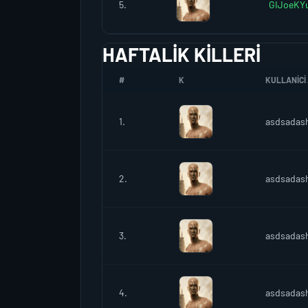
5.
GIJoeKYu
HAFTALIK KILLERI
#
K
KULLANICI 
1.
asdsadas
2.
asdsadas
3.
asdsadas
4.
asdsadas