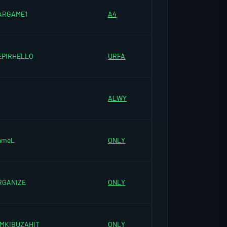
ARGAME1
A4
EPIRHELLO
URFA
2
ALWY
ameL
ONLY
RGANIZE
ONLY
IMKIBUZAHIT
ONLY