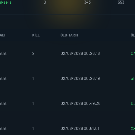
kselisi
0
343
553
ADI
KILL
ÖLD. TARIH
ÖL
htht
2
02/08/2026 00:26:18
C
htht
1
02/08/2026 00:26:19
uf
htht
1
02/08/2026 00:49:36
D
htht
1
02/08/2026 00:51:01
X