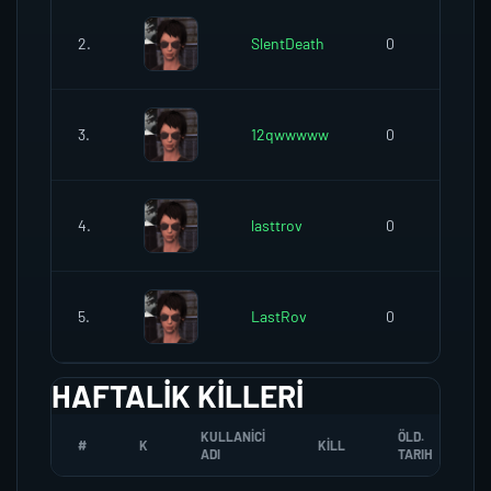
2.
SlentDeath
0
3.
12qwwwww
0
4.
lasttrov
0
5.
LastRov
0
HAFTALIK KILLERI
KULLANICI
ÖLD.
#
K
KILL
ADI
TARIH