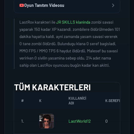
Oyun Tanıtım Videosu
LastRov karakteri ile
JR SKILLS klaninda
zombi savasi
yaparak 150 kadar XP kazandi, zombilere öldürülmeden 101
dakika hayatta kaldi, ayni zamanda yasam savasi vererek
0 tane zombi öldürdü. Bulundugu klana 0 seref bagisladi,
MMO FPS / MMO TPS 6 haydut öldürdü. Malesef bu savasi
verirken 0 sivilin yasamina sebep oldu. 214 adet nama
sahip olan LastRov oyuncusu bugün kadar kan akitti.
TÜM KARAKTERLERI
KULLANICI
#
K
K.SEREFI
ADI
1.
LastWorld12
0