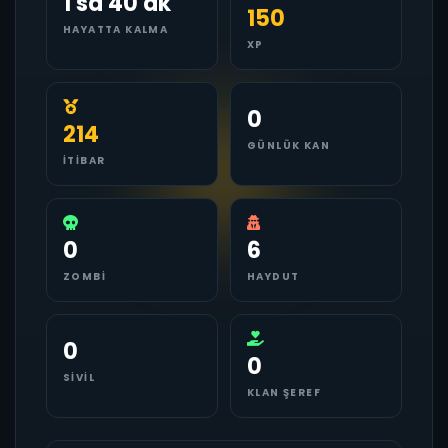
1 sa 40 dk
150
HAYATTA KALMA
XP
0
214
GÜNLÜK KAN
İTIBAR
0
6
ZOMBI
HAYDUT
0
0
SIVIL
KLAN ŞEREF