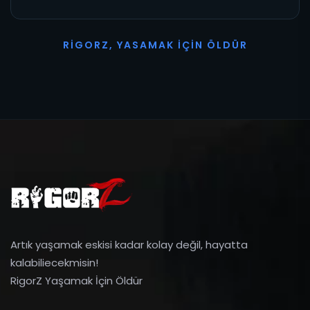
R
I
G
O
R
Z
,
Y
A
S
A
M
A
K
İ
Ç
I
N
Ö
L
D
Ü
R
Artık yaşamak eskisi kadar kolay değil, hayatta
kalabiliecekmisin!
RigorZ Yaşamak İçin Öldür