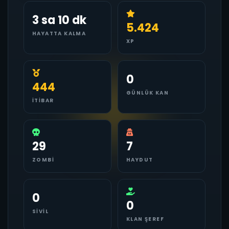
3 sa 10 dk
5.424
HAYATTA KALMA
XP
0
444
GÜNLÜK KAN
İTIBAR
29
7
ZOMBI
HAYDUT
0
0
SIVIL
KLAN ŞEREF