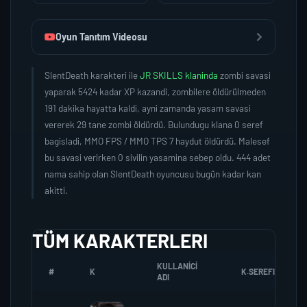
Oyun Tanıtım Videosu
SlentDeath karakteri ile
JR SKILLS klaninda
zombi savasi
yaparak 5424 kadar XP kazandi, zombilere öldürülmeden
191 dakika hayatta kaldi, ayni zamanda yasam savasi
vererek 29 tane zombi öldürdü. Bulundugu klana 0 seref
bagisladi, MMO FPS / MMO TPS 7 haydut öldürdü. Malesef
bu savasi verirken 0 sivilin yasamina sebep oldu. 444 adet
nama sahip olan SlentDeath oyuncusu bugün kadar kan
akitti.
TÜM KARAKTERLERI
KULLANICI
#
K
K.SEREFI
ADI