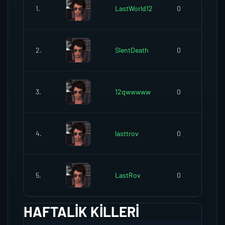
1.
LastWorld12
0
2.
SlentDeath
0
3.
12qwwwww
0
4.
lasttrov
0
5.
LastRov
0
HAFTALIK KILLERI