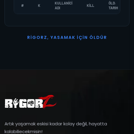
KULLANICI
ÖLD.
#
K
KILL
ADI
TARIH
R
I
G
O
R
Z
,
Y
A
S
A
M
A
K
İ
Ç
I
N
Ö
L
D
Ü
R
Artık yaşamak eskisi kadar kolay değil, hayatta
kalabiliecekmisin!