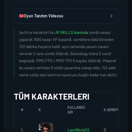
Oyun Tanıtım Videosu
lasttrov karakteri ile
JR SKILLS klaninda
zombi savasi
yaparak 1656 kadar XP kazandi, zombilere öldürülmeden
120 dakika hayatta kaldi, ayni zamanda yasam savasi
vererek 0 tane zombi öldürdü. Bulundugu klana 0 seref
bagisladi, MMO FPS / MMO TPS 6 haydut öldürdü. Malesef
bu savasi verirken 0 sivilin yasamina sebep oldu. 142 adet
nama sahip olan lasttrov oyuncusu bugün kadar kan akitti.
TÜM KARAKTERLERI
KULLANICI
#
K
K.SEREFI
ADI
1.
LastWorld12
0