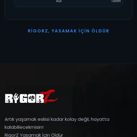
ADI
TARIH
R
I
G
O
R
Z
,
Y
A
S
A
M
A
K
İ
Ç
I
N
Ö
L
D
Ü
R
Artık yaşamak eskisi kadar kolay değil, hayatta
kalabiliecekmisin!
RigorZ Yaşamak İçin Öldür