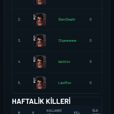
2.
SlentDeath
0
3.
12qwwwww
0
4.
lasttrov
0
5.
LastRov
0
HAFTALIK KILLERI
KULLANICI
ÖLD.
#
K
KILL