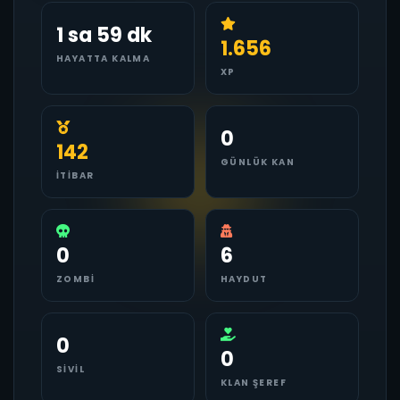
1 sa 59 dk
1.656
HAYATTA KALMA
XP
0
142
GÜNLÜK KAN
İTIBAR
0
6
ZOMBI
HAYDUT
0
0
SIVIL
KLAN ŞEREF