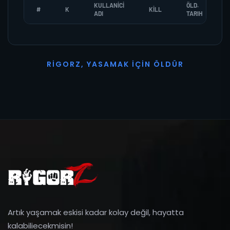
KULLANICI
ÖLD.
#
K
KILL
ADI
TARIH
R
I
G
O
R
Z
,
Y
A
S
A
M
A
K
İ
Ç
I
N
Ö
L
D
Ü
R
Artık yaşamak eskisi kadar kolay değil, hayatta
kalabiliecekmisin!