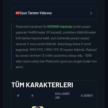
Oyun Tanıtım Videosu
Melatonin karakteri ile
KRONNN klaninda
zombi savasi
yaparak 144816 kadar XP kazandi, zombilere öldürülmeden
549 dakika hayatta kaldi, ayni zamanda yasam savasi
vererek 0 tane zombi öldürdü. Bulundugu klana 0 seref
bagisladi, MMO FPS / MMO TPS 70 haydut öldürdü. Malesef
bu savasi verirken 13 sivilin yasamina sebep oldu. -1599
adet nama sahip olan Melatonin oyuncusu bugün kadar kan
akitti.
TÜM KARAKTERLERI
KULLANICI
#
K
K.SEREFI
ZO
ADI