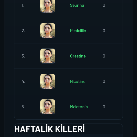
1.
Seurina
0
71
2.
Penicillin
0
2
3.
Creatine
0
12
4.
Nicotine
0
69
5.
Melatonin
0
0
HAFTALIK KILLERI