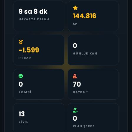
9 sa 8 dk
144.816
HAYATTA KALMA
XP
0
-1.599
GÜNLÜK KAN
İTIBAR
0
70
ZOMBI
HAYDUT
13
0
SIVIL
KLAN ŞEREF