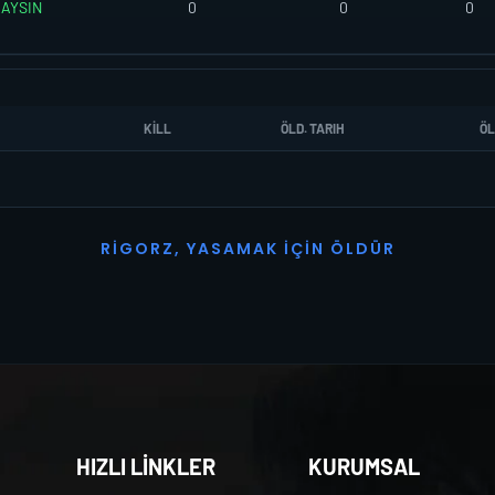
LAYSIN
0
0
0
KILL
ÖLD. TARIH
ÖL
R
I
G
O
R
Z
,
Y
A
S
A
M
A
K
İ
Ç
I
N
Ö
L
D
Ü
R
HIZLI LİNKLER
KURUMSAL