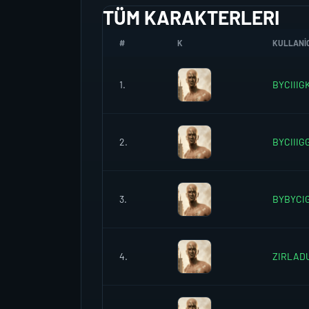
TÜM KARAKTERLERI
#
K
KULLANIC
1.
BYCIIIG
2.
BYCIIIG
3.
BYBYCI
4.
ZIRLAD