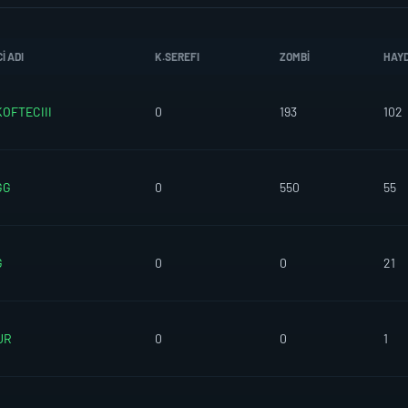
I ADI
K.SEREFI
ZOMBI
HAY
KOFTECIII
0
193
102
GG
0
550
55
G
0
0
21
UR
0
0
1