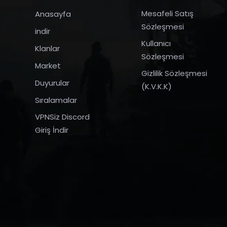
Mesafeli Satış
Anasayfa
Sözleşmesi
indir
Kullanıcı
Klanlar
Sözleşmesi
Market
Gizlilik Sözleşmesi
Duyurular
(K.V.K.K)
Sıralamalar
VPNSiz Discord
Giriş İndir