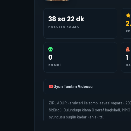
38 sa 22 dk
2
HAYATTA KALMA
XP
0
1
ZOMBI
HA
Oyun Tanıtım Videosu
ZIRLADUR karakteri ile zombi savasi yaparak 20
öldürdü. Bulundugu klana 0 seref bagisladi, MMO
oyuncusu bugün kadar kan akitti.