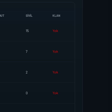
DUT
SIVIL
KLAN
15
Yok
7
Yok
2
Yok
0
Yok