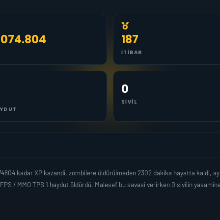
.074.804
187
İTIBAR
0
SIVIL
YDUT
74804 kadar XP kazandi, zombilere öldürülmeden 2302 dakika hayatta kaldi, a
 FPS / MMO TPS 1 haydut öldürdü. Malesef bu savasi verirken 0 sivilin yasami