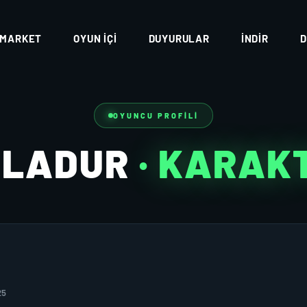
MARKET
OYUN İÇI
DUYURULAR
İNDIR
D
OYUNCU PROFILI
RLADUR
· KARAK
25