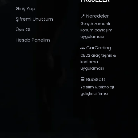
Giriş Yap
📍 Neredeler
Şifremi Unuttum
Gerçek zamanlı
Üye OL
konum paylaşım
uygulaması
Hesab Panelim
🚗 CarCoding
OBD2 araç teşhis &
kodlama
uygulaması
💻 BubiSoft
Yazılım & teknoloji
geliştirici firma