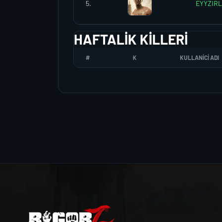
5.
EYYZIR
HAFTALIK KILLERI
#
K
KULLANICI ADI