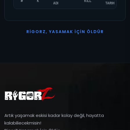
#
K
KILL
ADI
TARIH
R
I
G
O
R
Z
,
Y
A
S
A
M
A
K
İ
Ç
I
N
Ö
L
D
Ü
R
Artık yaşamak eskisi kadar kolay değil, hayatta
kalabiliecekmisin!