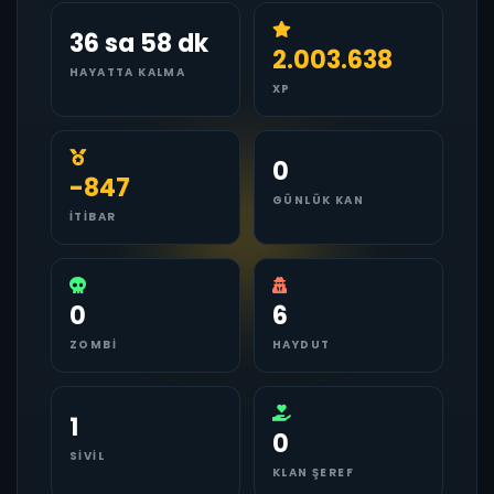
36 sa 58 dk
2.003.638
HAYATTA KALMA
XP
0
-847
GÜNLÜK KAN
İTIBAR
0
6
ZOMBI
HAYDUT
1
0
SIVIL
KLAN ŞEREF