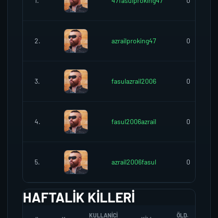
1.
47fasulproking47
0
2.
azrailproking47
0
3.
fasulazrail2006
0
4.
fasul2006azrail
0
5.
azrail2006fasul
0
HAFTALIK KILLERI
KULLANICI
ÖLD.