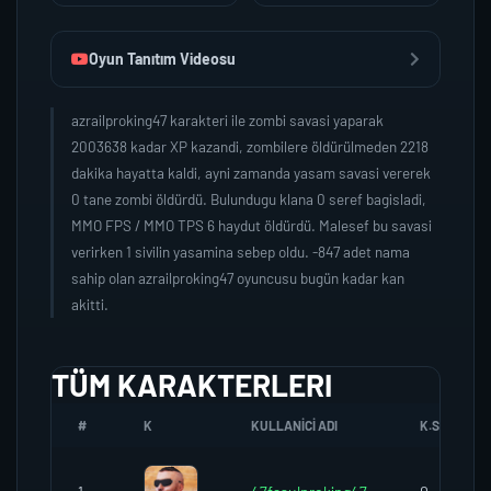
Oyun Tanıtım Videosu
azrailproking47 karakteri ile zombi savasi yaparak
2003638 kadar XP kazandi, zombilere öldürülmeden 2218
dakika hayatta kaldi, ayni zamanda yasam savasi vererek
0 tane zombi öldürdü. Bulundugu klana 0 seref bagisladi,
MMO FPS / MMO TPS 6 haydut öldürdü. Malesef bu savasi
verirken 1 sivilin yasamina sebep oldu. -847 adet nama
sahip olan azrailproking47 oyuncusu bugün kadar kan
akitti.
TÜM KARAKTERLERI
#
K
KULLANICI ADI
K.SEREFI