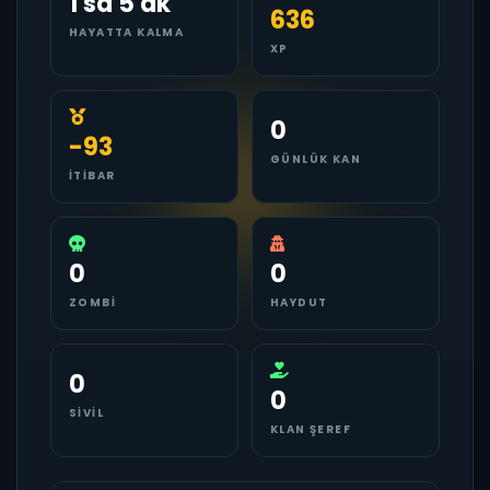
1 sa 5 dk
636
HAYATTA KALMA
XP
0
-93
GÜNLÜK KAN
İTIBAR
0
0
ZOMBI
HAYDUT
0
0
SIVIL
KLAN ŞEREF