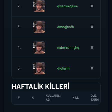
2.
qweqweqewe
0
3.
dmngjnsfh
0
4.
nabersshhghg
0
5.
dfgfgsfh
0
HAFTALIK KILLERI
KULLANICI
ÖLD.
#
K
KILL
ADI
TARIH