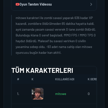
Oyun Tanıtım Videosu
mitowe karakteri ile zombi savasi yaparak 636 kadar XP
kazandi, zombilere öldürülmeden 65 dakika hayatta kaldi,
ayni zamanda yasam savasi vererek 0 tane zombi öldürdü.
Bulundugu klana 0 seref bagisladi, MMO FPS / MMO TPS 0
haydut öldürdü. Malesef bu savasi verirken 0 sivilin
yasamina sebep oldu. -93 adet nama sahip olan mitowe
oyuncusu bugün kadar kan akitti.
TÜM KARAKTERLERI
#
K
KULLANICI ADI
K.SEREFI
1.
mitowe
0