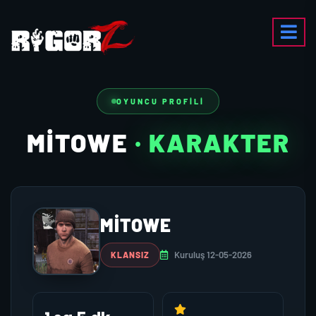
OYUNCU PROFILI
MITOWE
· KARAKTER
MITOWE
Kuruluş 12-05-2026
KLANSIZ