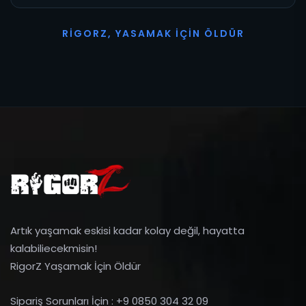
R
I
G
O
R
Z
,
Y
A
S
A
M
A
K
İ
Ç
I
N
Ö
L
D
Ü
R
Artık yaşamak eskisi kadar kolay değil, hayatta
kalabiliecekmisin!
RigorZ Yaşamak İçin Öldür
Sipariş Sorunları İçin : +9 0850 304 32 09