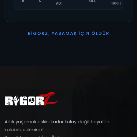
#
K
KILL
ADI
TARIH
R
I
G
O
R
Z
,
Y
A
S
A
M
A
K
İ
Ç
I
N
Ö
L
D
Ü
R
Artık yaşamak eskisi kadar kolay değil, hayatta
kalabiliecekmisin!