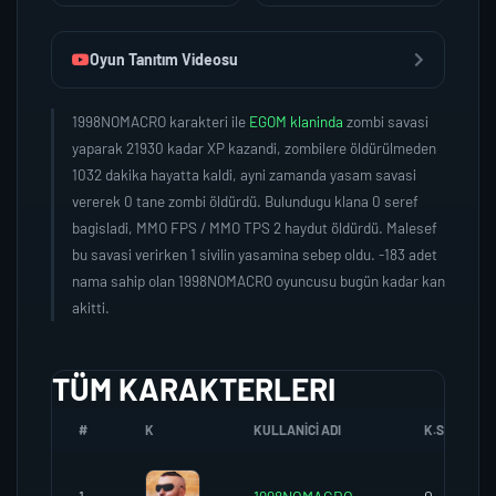
Oyun Tanıtım Videosu
1998NOMACRO karakteri ile
EGOM klaninda
zombi savasi
yaparak 21930 kadar XP kazandi, zombilere öldürülmeden
1032 dakika hayatta kaldi, ayni zamanda yasam savasi
vererek 0 tane zombi öldürdü. Bulundugu klana 0 seref
bagisladi, MMO FPS / MMO TPS 2 haydut öldürdü. Malesef
bu savasi verirken 1 sivilin yasamina sebep oldu. -183 adet
nama sahip olan 1998NOMACRO oyuncusu bugün kadar kan
akitti.
TÜM KARAKTERLERI
#
K
KULLANICI ADI
K.SEREFI