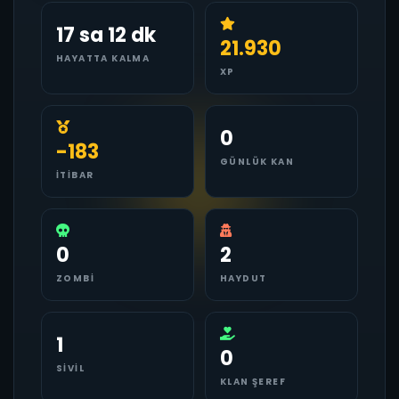
17 sa 12 dk
21.930
HAYATTA KALMA
XP
0
-183
GÜNLÜK KAN
İTIBAR
0
2
ZOMBI
HAYDUT
1
0
SIVIL
KLAN ŞEREF