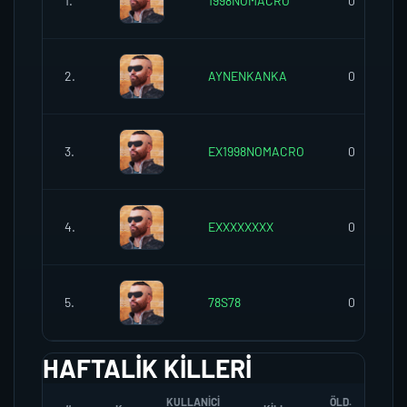
1.
1998NOMACRO
0
2.
AYNENKANKA
0
3.
EX1998NOMACRO
0
4.
EXXXXXXXX
0
5.
78S78
0
HAFTALIK KILLERI
KULLANICI
ÖLD.