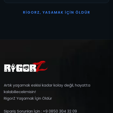
R
I
G
O
R
Z
,
Y
A
S
A
M
A
K
İ
Ç
I
N
Ö
L
D
Ü
R
Artık yaşamak eskisi kadar kolay değil, hayatta
kalabiliecekmisin!
RigorZ Yaşamak İçin Öldür
Sipariş Sorunları İçin : +9 0850 304 32 09