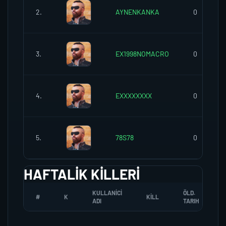
2.
AYNENKANKA
0
3.
EX1998NOMACRO
0
4.
EXXXXXXXX
0
5.
78S78
0
HAFTALIK KILLERI
KULLANICI
ÖLD.
#
K
KILL
ADI
TARIH