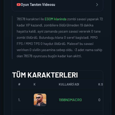
Oyun Tanıtım Videosu
78S78 karakteri ile
EGOM klaninda
zombi savasi yaparak 72
kadar XP kazandi, zombilere öldürülmeden 19 dakika
hayatta kaldi, ayni zamanda yasam savasi vererek 0 tane
zombi öldürdü. Bulundugu klana 0 seref bagisladi, MMO
FPS / MMO TPS 0 haydut öldürdü. Malesef bu savasi
verirken 0 sivilin yasamina sebep oldu. -3 adet nama sahip
olan 78S78 oyuncusu bugün kadar kan akitti.
TÜM KARAKTERLERI
#
K
KULLANICI ADI
K.SEREFI
1.
1998NOMACRO
0