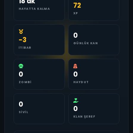
18 dk
72
HAYATTA KALMA
XP
0
-3
GÜNLÜK KAN
İTIBAR
0
0
ZOMBI
HAYDUT
0
0
SIVIL
KLAN ŞEREF