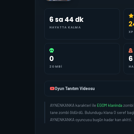
6 sa 44 dk
2
HAYATTA KALMA
XP
0
6
ZOMBI
HA
Oyun Tanıtım Videosu
AYNENKANKA karakteri ile
EGOM klaninda
zombi 
tane zombi öldürdü. Bulundugu klana 0 seref bag
AYNENKANKA oyuncusu bugün kadar kan akitti.