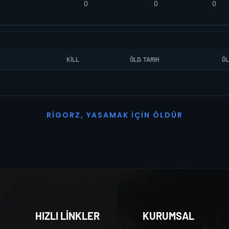
0
0
0
KILL
ÖLD. TARIH
ÖL
R
I
G
O
R
Z
,
Y
A
S
A
M
A
K
İ
Ç
I
N
Ö
L
D
Ü
R
HIZLI LİNKLER
KURUMSAL