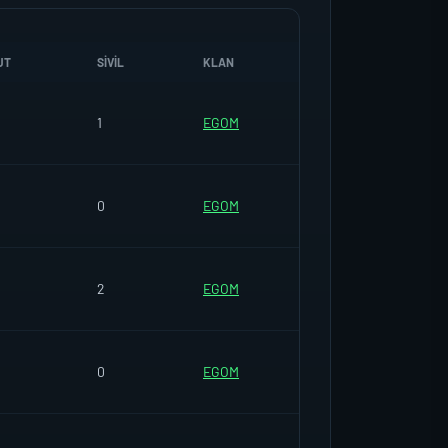
UT
SIVIL
KLAN
1
EGOM
0
EGOM
2
EGOM
0
EGOM