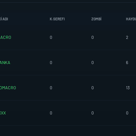
I ADI
K.SEREFI
ZOMBI
HAYD
MACRO
0
0
2
ANKA
0
0
6
NOMACRO
0
0
13
XXX
0
0
0