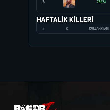
5.
78S78
HAFTALIK KILLERI
#
K
KULLANICI ADI