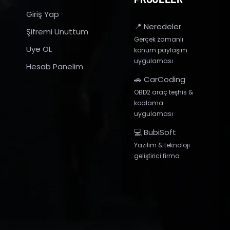
Giriş Yap
📍 Neredeler
Şifremi Unuttum
Gerçek zamanlı
Üye OL
konum paylaşım
uygulaması
Hesab Panelim
🚗 CarCoding
OBD2 araç teşhis &
kodlama
uygulaması
💻 BubiSoft
Yazılım & teknoloji
geliştirici firma