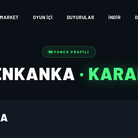
MARKET
OYUN İÇI
DUYURULAR
İNDIR
D
OYUNCU PROFILI
ENKANKA
· KAR
KA