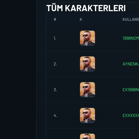
TÜM KARAKTERLERI
#
K
KULLANIC
1.
1998NO
2.
AYNENK
3.
EX1998
4.
EXXXXX