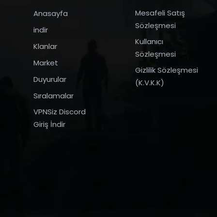
Mesafeli Satış
Anasayfa
Sözleşmesi
indir
Kullanıcı
Klanlar
Sözleşmesi
Market
Gizlilik Sözleşmesi
Duyurular
(K.V.K.K)
Sıralamalar
VPNSiz Discord
Giriş İndir