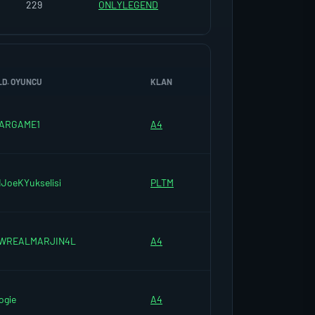
229
ONLYLEGEND
LD. OYUNCU
KLAN
ARGAME1
A4
IJoeKYukselisi
PLTM
WREALMARJIN4L
A4
ogie
A4