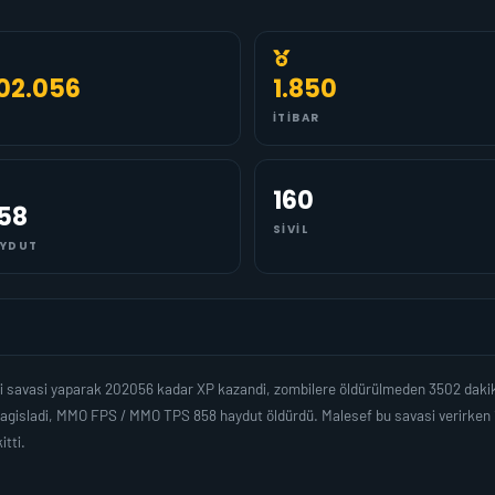
02.056
1.850
İTIBAR
160
58
SIVIL
YDUT
 savasi yaparak 202056 kadar XP kazandi, zombilere öldürülmeden 3502 dakik
bagisladi, MMO FPS / MMO TPS 858 haydut öldürdü. Malesef bu savasi verirken 
tti.