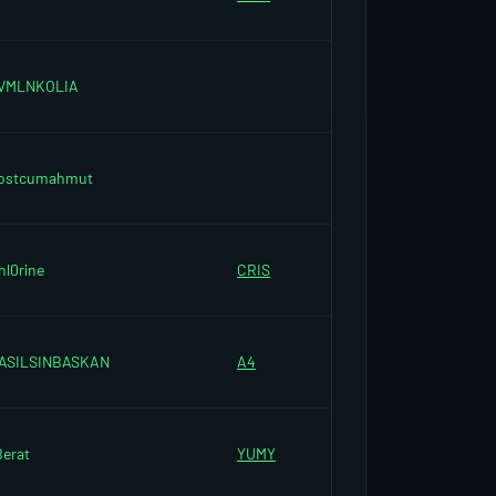
VMLNKOLIA
ostcumahmut
hl0rine
CRIS
ASILSINBASKAN
A4
Berat
YUMY