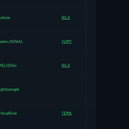
uldule
RILX
ealmJXENIAL
YUMY
MELISSAx
RILX
gittisengell
riticalRole
TEMA