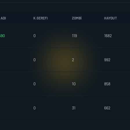
 ADI
K.SEREFI
ZOMBI
HAYDUT
590
0
119
1682
0
2
992
0
10
858
0
31
662