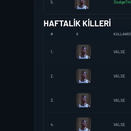
5.
DodgeThi
HAFTALIK KILLERI
#
K
KULLANICI
1.
VALSE
2.
VALSE
3.
VALSE
4.
VALSE