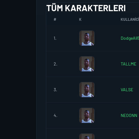
TÜM KARAKTERLERI
#
K
KULLANICI
1.
DodgeAli
2.
TALLME
3.
VALSE
4.
NEOONN