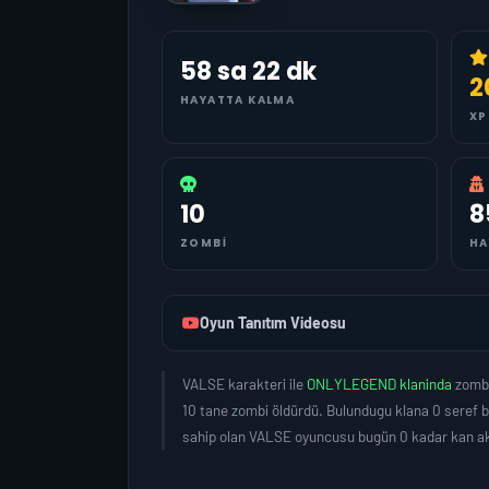
58 sa 22 dk
2
HAYATTA KALMA
XP
10
8
ZOMBI
HA
Oyun Tanıtım Videosu
VALSE karakteri ile
ONLYLEGEND klaninda
zombi
10 tane zombi öldürdü. Bulundugu klana 0 seref 
sahip olan VALSE oyuncusu bugün 0 kadar kan aki