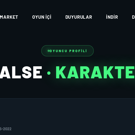
MARKET
OYUN İÇI
DUYURULAR
İNDIR
D
OYUNCU PROFILI
VALSE
· KARAKT
05-2022