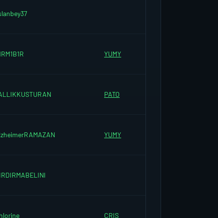
slanbey37
1RM1B1R
YUMY
ALLIKKUSTURAN
PATO
lzheimerRAMAZAN
YUMY
IRDIRMABELINI
hlorine
CRIS