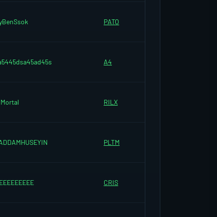
yBenSsok
PATO
a5445dsa45ad45s
A4
nMortal
RILX
ADDAMHUSEYIN
PLTM
EEEEEEEEE
CRIS